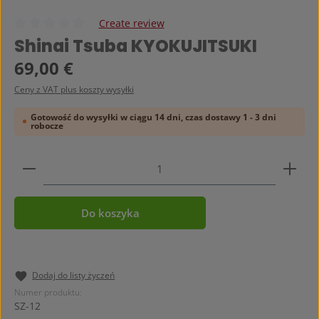
Create review
Średnia ocena 0 z 5 gwiazdek
Shinai Tsuba KYOKUJITSUKI
Cena regularna:
69,00 €
Ceny z VAT plus koszty wysyłki
Gotowość do wysyłki w ciągu 14 dni, czas dostawy 1 - 3 dni
robocze
Ilość produktu: Wprowadź żądaną ilość lub użyj prz
Do koszyka
Dodaj do listy życzeń
Numer produktu:
SZ-12