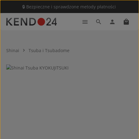
🔒 Bezpieczne i sprawdzone metody płatności
Przejdź do głównej zawartości
Koszy
Shinai
Tsuba i Tsubadome
Pomiń galerię zdjęć