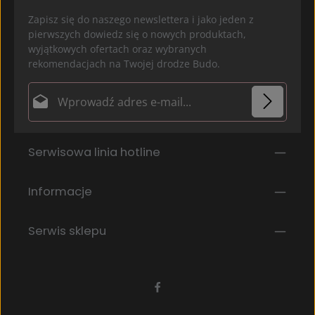
Zapisz się do naszego newslettera i jako jeden z
pierwszych dowiedz się o nowych produktach,
wyjątkowych ofertach oraz wybranych
rekomendacjach na Twojej drodze Budo.
Adres e-mail*
Ochrona danych
Pola oznaczone gwiazdką (*) są polami obowiązkowymi.
Serwisowa linia hotline
Wybierając kontynuuj potwierdzasz, że przeczytałeś
nasze
informacje o ochronie danych
i
zaakceptowałeś nasze
ogólne warunki
.
*
Informacje
Serwis sklepu