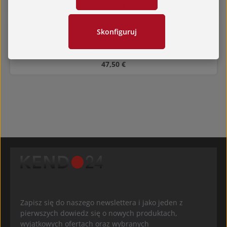
Cena regularna:
37,50 €
Skonfiguruj
Średnia ocena 0 z 5
Shitagi Shiroi – KAZE 風
Cena regularna:
47,50 €
Zapisz się do naszego newslettera i jako jeden z
pierwszych dowiedz się o nowych produktach,
wyjątkowych ofertach oraz wybranych