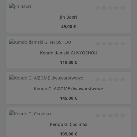
Średnia ocena 0 z 5
Jin Baori
Cena regularna:
49,00 €
Średnia ocena 0 z 5
Kendo damski Gi NYOSHOU
Cena regularna:
119,00 €
Średnia ocena 0 z 5
Kendo Gi AIZOME dwuwarstwowe
Cena regularna:
145,00 €
Średnia ocena 0 z 5
Kendo Gi Coolmax
Cena regularna:
109,00 €