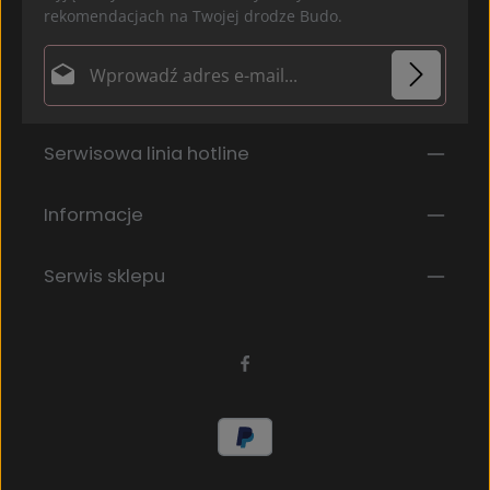
rekomendacjach na Twojej drodze Budo.
Adres e-mail*
Ochrona danych
Pola oznaczone gwiazdką (*) są polami obowiązkowymi.
Serwisowa linia hotline
Wybierając kontynuuj potwierdzasz, że przeczytałeś
nasze
informacje o ochronie danych
i
zaakceptowałeś nasze
ogólne warunki
.
*
Informacje
Serwis sklepu