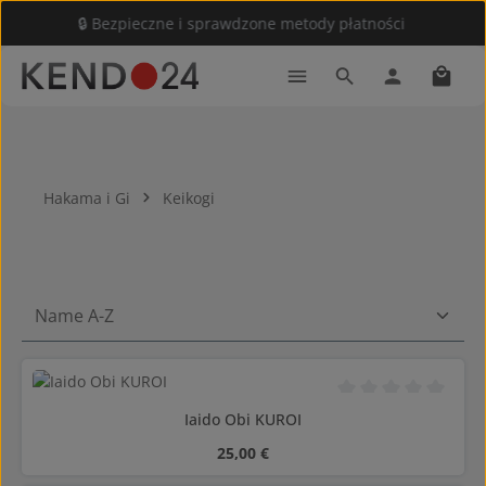
🔒 Bezpieczne i sprawdzone metody płatności
Przejdź do głównej zawartości
Koszy
Hakama i Gi
Keikogi
Średnia ocena 0 z 5
Iaido Obi KUROI
Cena regularna:
25,00 €