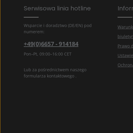
Pola oznaczone gwiazdką (*) są polami obowiązkowymi.
Serwisowa linia hotline
Info
Wybierając kontynuuj potwierdzasz, że przeczytałe
informacje o ochronie danych
i zaakceptowałeś na
ogólne warunki
.
*
Wsparcie i doradztwo (DE/EN) pod
Warunk
numerem:
biulety
+49(0)6657 - 914184
Prawo 
Pon–Pt, 09:00–16:00 CET
Ustawie
Ochron
Lub za pośrednictwem naszego
formularza kontaktowego
.