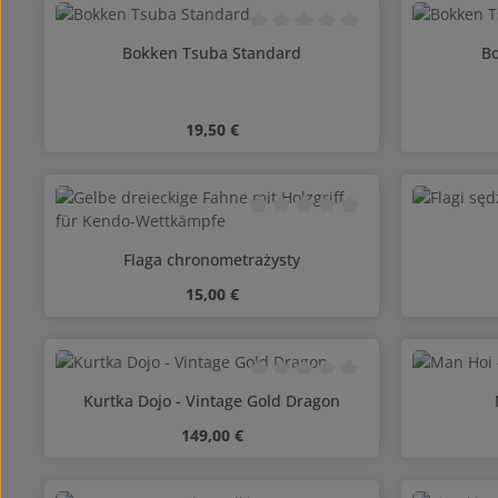
Średnia ocena 0 z 5 gwiazdek
Bokken Tsuba Standard
Bo
Cena regularna:
19,50 €
Ilość produktu: Wprowadź żądaną il
Ilość 
Średnia ocena 0 z 5 gwiazdek
Flaga chronometrażysty
Cena regularna:
15,00 €
Ilość produktu: Wprowadź żądaną il
Ilość 
Średnia ocena 0 z 5 gwiazdek
Kurtka Dojo - Vintage Gold Dragon
Cena regularna:
149,00 €