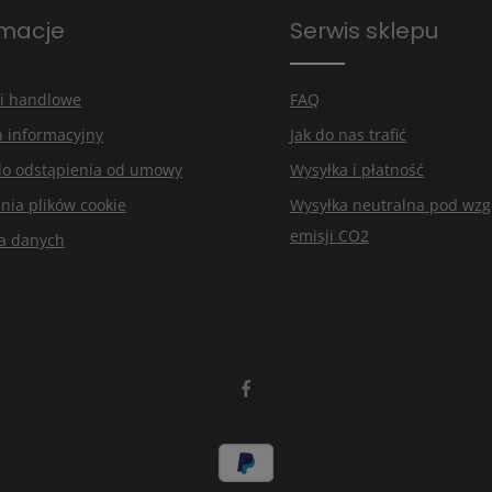
rmacje
Serwis sklepu
ś nasze
sze
i handlowe
FAQ
n informacyjny
Jak do nas trafić
do odstąpienia od umowy
Wysyłka i płatność
nia plików cookie
Wysyłka neutralna pod wz
emisji CO2
a danych