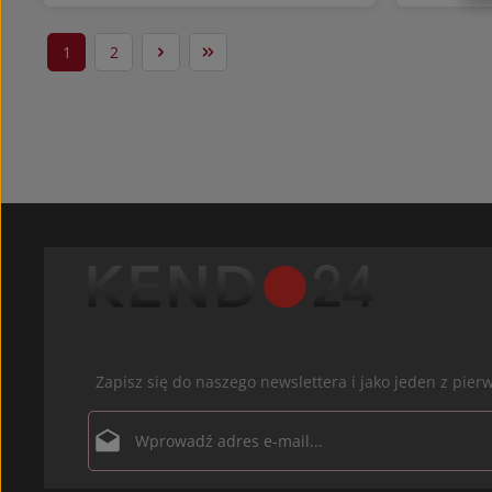
1
2
Strona
Strona
Ilość produktu: Wprowadź żądaną il
Ilość 
Zapisz się do naszego newslettera i jako jeden z pi
Adres e-mail*
Ochrona danych