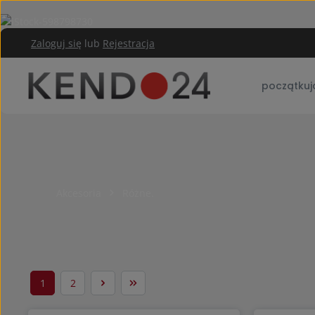
rzejdź do głównej zawartości
Przejdź do głównej nawigacji
Zaloguj się
lub
Rejestracja
początkuj
Akcesoria
Różne.
1
2
Strona
Strona