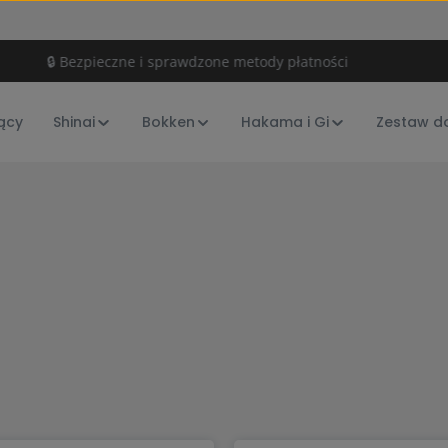
🔒 Bezpieczne i sprawdzone metody płatności
ący
Shinai
Bokken
Hakama i Gi
Zestaw d