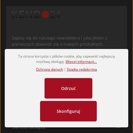
Zapisz się do naszego newslettera i jako jeden z
pierwszych dowiedz się o nowych produktach,
wyjątkowych ofertach oraz wybranych
Ta strona korzysta z plików cookie, aby zapewnić najlepszą
rekomendacjach na Twojej drodze Budo.
możliwą obsługę.
Więcej informacji...
Adres e-mail*
Ochrona danych
|
Stopka redakcyjna
Ochrona danych
Odrzuć
Pola oznaczone gwiazdką (*) są polami obowiązkowymi.
Serwisowa linia hotline
Wybierając kontynuuj potwierdzasz, że przeczytałeś
nasze
informacje o ochronie danych
i
zaakceptowałeś nasze
ogólne warunki
.
*
Informacje
Skonfiguruj
Serwis sklepu