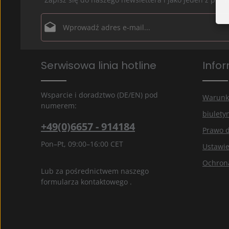
Adres e-mail*
Ochrona danych
Pola oznaczone gwiazdką (*) są polami obowiązkowymi.
Serwisowa linia hotline
Info
Wybierając kontynuuj potwierdzasz, że przeczytałe
informacje o ochronie danych
i zaakceptowałeś na
ogólne warunki
.
*
Wsparcie i doradztwo (DE/EN) pod
Warunk
numerem:
biulety
+49(0)6657 - 914184
Prawo 
Pon–Pt, 09:00–16:00 CET
Ustawie
Ochron
Lub za pośrednictwem naszego
formularza kontaktowego
.