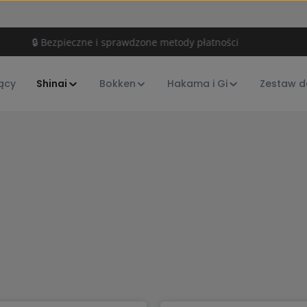
🔒 Bezpieczne i sprawdzone metody płatności
ący
Shinai
Bokken
Hakama i Gi
Zestaw d