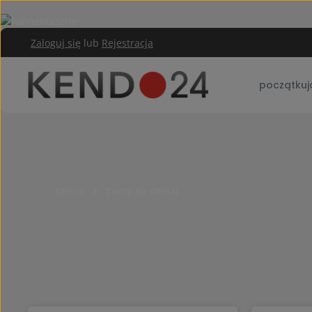
rzejdź do głównej zawartości
Przejdź do głównej nawigacji
Zaloguj się
lub
Rejestracja
początkuj
Shinai
Torby na shinai