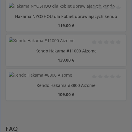
Średnia ocena 0 z 5
Hakama NYOSHOU dla kobiet uprawiających kendo
Cena regularna:
119,00 €
Średnia ocena 0 z 5
Kendo Hakama #11000 Aizome
Cena regularna:
139,00 €
Średnia ocena 0 z 5
Kendo Hakama #8800 Aizome
Cena regularna:
109,00 €
FAQ