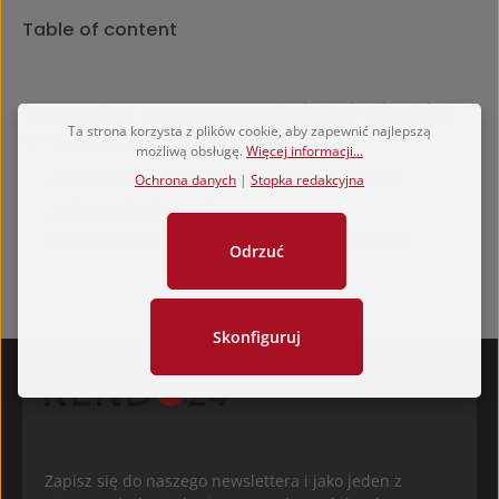
Table of content
Wszystko, co zawsze chciałeś wiedzieć
Ta strona korzysta z plików cookie, aby zapewnić najlepszą
o Hakama!
możliwą obsługę.
Więcej informacji...
Jaki rozmiar hakama jest mi potrzebny?
Ochrona danych
|
Stopka redakcyjna
Jak prać hakama?
Porównanie Hakama Kendo, Iaido i Aikido
Odrzuć
Skonfiguruj
Zapisz się do naszego newslettera i jako jeden z