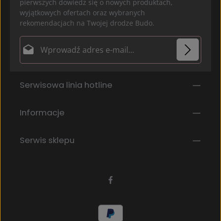
pierwszych dowiedz się o nowych produktach,
wyjątkowych ofertach oraz wybranych
rekomendacjach na Twojej drodze Budo.
Adres e-mail*
Ochrona danych
Pola oznaczone gwiazdką (*) są polami obowiązkowymi.
Serwisowa linia hotline
Wybierając kontynuuj potwierdzasz, że przeczytałeś
nasze
informacje o ochronie danych
i
zaakceptowałeś nasze
ogólne warunki
.
*
Informacje
Serwis sklepu