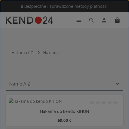
🔒 Bezpieczne i sprawdzone metody płatności
Przejdź do głównej zawartości
Koszy
Hakama i Gi
Hakama
Średnia ocena 0 z 5
Hakama do kendo KIHON
Cena regularna:
69,00 €