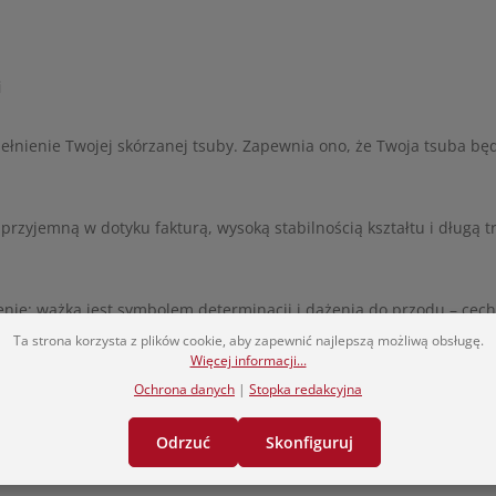
i
enie Twojej skórzanej tsuby. Zapewnia ono, że Twoja tsuba będz
rzyjemną w dotyku fakturą, wysoką stabilnością kształtu i długą t
nie: ważka jest symbolem determinacji i dążenia do przodu – cech
Ta strona korzysta z plików cookie, aby zapewnić najlepszą możliwą obsługę.
Więcej informacji...
Ochrona danych
|
Stopka redakcyjna
Odrzuć
Skonfiguruj