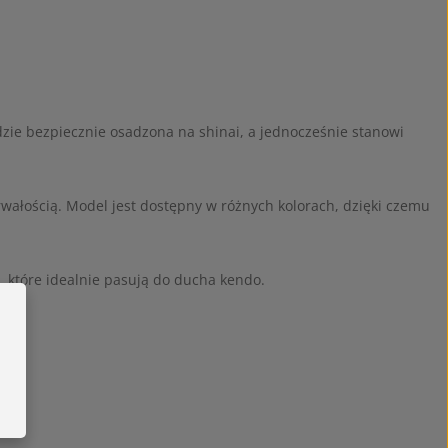
ie bezpiecznie osadzona na shinai, a jednocześnie stanowi
rwałością. Model jest dostępny w różnych kolorach, dzięki czemu
, które idealnie pasują do ducha kendo.