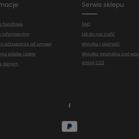
rmacje
Serwis sklepu
ś nasze
sze
i handlowe
FAQ
n informacyjny
Jak do nas trafić
do odstąpienia od umowy
Wysyłka i płatność
nia plików cookie
Wysyłka neutralna pod wz
emisji CO2
a danych