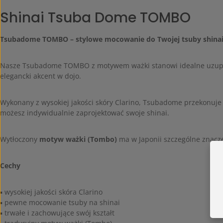
Shinai Tsuba Dome TOMBO
Tsubadome TOMBO – stylowe mocowanie do Twojej tsuby shina
Nasze Tsubadome TOMBO z motywem ważki stanowi idealne uzupełni
elegancki akcent w dojo.
Wykonany z wysokiej jakości skóry Clarino, Tsubadome przekonuje p
możesz indywidualnie zaprojektować swoje shinai.
Wytłoczony
motyw ważki (Tombo)
ma w Japonii szczególne znacze
Cechy
▪ wysokiej jakości skóra Clarino
▪ pewne mocowanie tsuby na shinai
▪ trwałe i zachowujące swój kształt