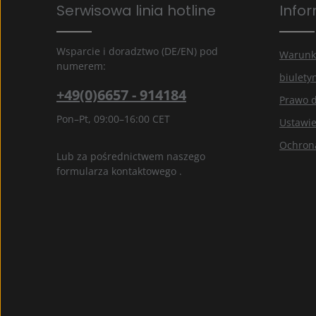
Pola oznaczone gwiazdką (*) są polami obowiązkowymi.
Serwisowa linia hotline
Info
Wybierając kontynuuj potwierdzasz, że przeczytałe
informacje o ochronie danych
i zaakceptowałeś na
ogólne warunki
.
*
Wsparcie i doradztwo (DE/EN) pod
Warunk
numerem:
biulety
+49(0)6657 - 914184
Prawo 
Pon–Pt, 09:00–16:00 CET
Ustawie
Ochron
Lub za pośrednictwem naszego
formularza kontaktowego
.