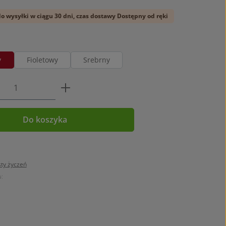
o wysyłki w ciągu 30 dni, czas dostawy Dostępny od ręki
y
Fioletowy
Srebrny
oduktu: Wprowadź żądaną ilość lub użyj p
Do koszyka
sty życzeń
: