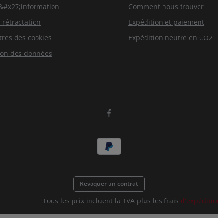
d&#x27;information
Comment nous trouver
 rétractation
Expédition et paiement
res des cookies
Expédition neutre en CO2
ion des données
Révoquer un contrat
Tous les prix incluent la TVA plus les frais
d'expéditio