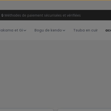
🔒 Méthodes de paiement sécurisées et vérifiées
Hakama et Gi
Bogu de kendo
Tsuba en cuir
ac