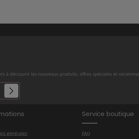
iers à découvrir les nouveaux produits, offres spéciales et recomm
es.
rmations
Service boutique
s avez lu
que vous
ons générales
FAQ