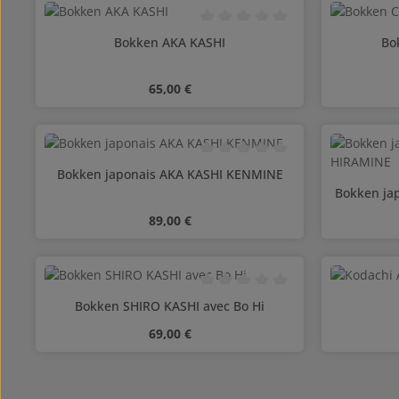
Note moyenne de 0 sur 5 étoiles
Bokken AKA KASHI
Bo
Prix régulier :
65,00 €
Quanti
Note moyenne de 0 sur 5 étoiles
Bokken japonais AKA KASHI KENMINE
Bokken ja
Prix régulier :
89,00 €
Quanti
Note moyenne de 0 sur 5 étoiles
Bokken SHIRO KASHI avec Bo Hi
Prix régulier :
69,00 €