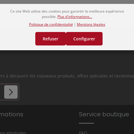
antité souhaitée ou utilisez les boutons 
Quantité de produ
Ce site Web utilise des cookies pour garantir la meilleure expérience
possible.
Plus d'informations...
Politique de confidentialité
|
Mentions légales
Refuser
Configurer
iers à découvrir les nouveaux produits, offres spéciales et recomm
es.
rmations
Service boutique
s avez lu
que vous
ons générales
FAQ