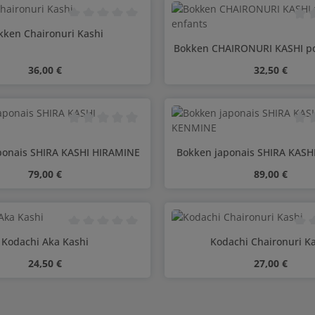
Note moyenne de 0 sur 5 étoiles
Note
kken Chaironuri Kashi
Bokken CHAIRONURI KASHI po
Prix régulier :
Prix régulier 
36,00 €
32,50 €
té de produit : Entrez la quantité souha
Quantité de produ
Note moyenne de 0 sur 5 étoiles
Note
ponais SHIRA KASHI HIRAMINE
Bokken japonais SHIRA KAS
Prix régulier :
Prix régulier 
79,00 €
89,00 €
té de produit : Entrez la quantité souha
Quantité de produ
Note moyenne de 0 sur 5 étoiles
Note
Kodachi Aka Kashi
Kodachi Chaironuri K
Prix régulier :
Prix régulier 
24,50 €
27,00 €