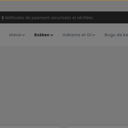
🔒 Méthodes de paiement sécurisées et vérifiées
s
shinai
Bokken
Hakama et Gi
Bogu de k