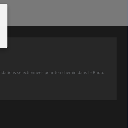
pour augmenter ou diminuer la quantité.
it : Entrez la quantité souhaitée ou uti
Quantité de produit : Entrez
andations sélectionnées pour ton chemin dans le Budo.