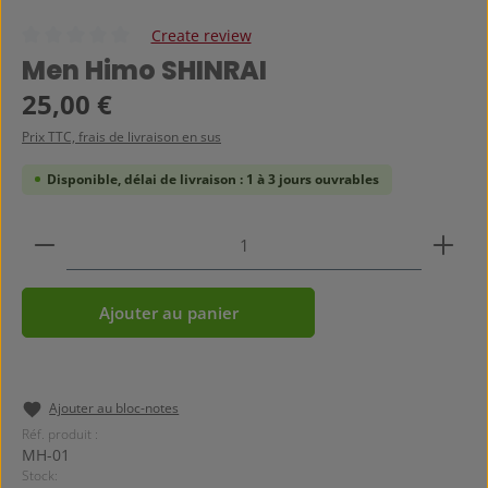
Create review
Note moyenne de 0 sur 5 étoiles
Men Himo SHINRAI
Prix régulier :
25,00 €
Prix TTC, frais de livraison en sus
Disponible, délai de livraison : 1 à 3 jours ouvrables
Quantité de produit : Entrez la quantité souhaitée
Ajouter au panier
Ajouter au bloc-notes
Réf. produit :
MH-01
Stock: