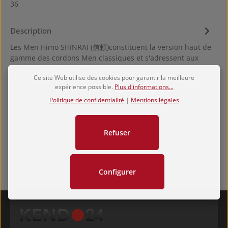
36
Description
Les Men Himo SHINRAI (信頼)constituent la version haut de
gamme des cordons Men classiques et s'adressent aux
kendokas qui acc…
Plus
Ce site Web utilise des cookies pour garantir la meilleure
Hersteller
expérience possible.
Plus d'informations...
Politique de confidentialité
|
Mentions légales
Évaluations
Refuser
Configurer