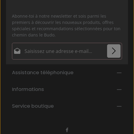
Abonne-toi à notre newsletter et sois parmi les
premiers à découvrir les nouveaux produits, offres
spéciales et recommandations sélectionnées pour ton
chemin dans le Budo.
Adresse e-mail*
Politique de confidentialité
Les champs marqués d'un astérisque (*) sont
Assistance téléphonique
En sélectionnant Continuer, vous confirmez que
obligatoires.
vous avez lu nos
informations sur la protection des données
et que
Informations
vous avez accepté nos
conditions générales
.
*
Service boutique