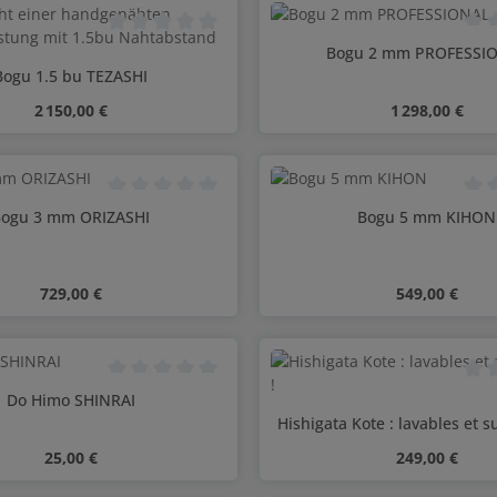
Note moyenne de 0 sur 5 étoiles
Note
Bogu 2 mm PROFESSI
Bogu 1.5 bu TEZASHI
Prix régulier :
Prix régulier :
2 150,00 €
1 298,00 €
Note moyenne de 0 sur 5 étoiles
Note
ogu 3 mm ORIZASHI
Bogu 5 mm KIHON
Prix régulier :
Prix régulier :
729,00 €
549,00 €
Note moyenne de 0 sur 5 étoiles
Note
Do Himo SHINRAI
Hishigata Kote : lavables et s
Prix régulier :
Prix régulier :
25,00 €
249,00 €