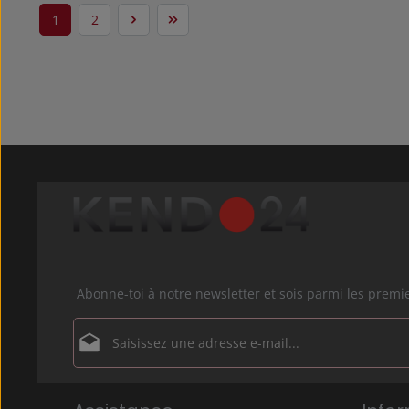
1
2
Page
Page
Abonne-toi à notre newsletter et sois parmi les prem
Adresse e-mail*
Politique de confidentialité
Les champs marqués d'un astérisque (*) sont obligatoir