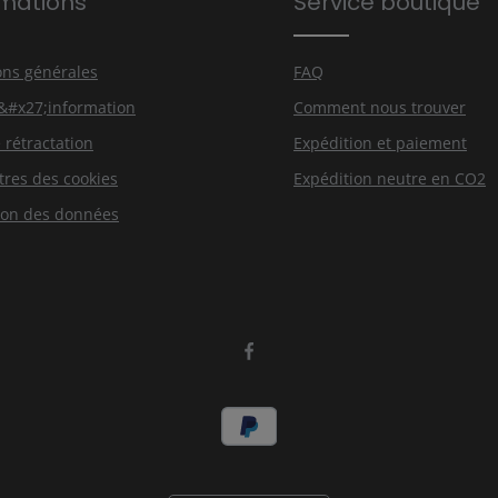
rmations
Service boutique
s avez lu
que vous
ons générales
FAQ
d&#x27;information
Comment nous trouver
 rétractation
Expédition et paiement
res des cookies
Expédition neutre en CO2
ion des données