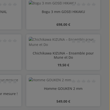
 moyenne de 0 sur 5 étoiles
Note moyenne de 0 sur 
ONAL
Bogu 3 mm GOSEI HIKAKU
Prix régulier :
698,00 €
 moyenne de 0 sur 5 étoiles
Note moyenne de 0 sur 
Chichikawa KIZUNA – Ensemble pour
Mune et Do
Prix régulier :
19,50 €
Quantité de produit : Entrez
 moyenne de 0 sur 5 étoiles
Note moyenne de 0 sur 
Homme GOUKEN 2 mm
ur mesure !
Prix régulier :
549,00 €