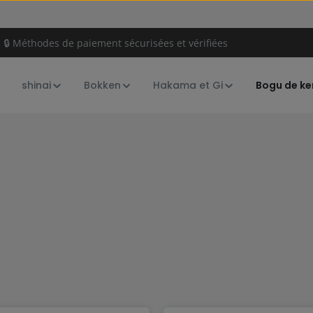
🔒 Méthodes de paiement sécurisées et vérifiées
s
shinai
Bokken
Hakama et Gi
Bogu de k