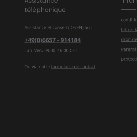
Assistance
Info
En sélectionnant Continuer, vous confirmez que vou
nos
informations sur la protection des données
et 
téléphonique
avez accepté nos
conditions générales
.
*
conditi
Assistance et conseil (DE/EN) au :
lettre 
+49(0)6657 - 914184
droit de
Paramèt
Lun–Ven, 09:00–16:00 CET
protect
Ou via notre
formulaire de contact
.