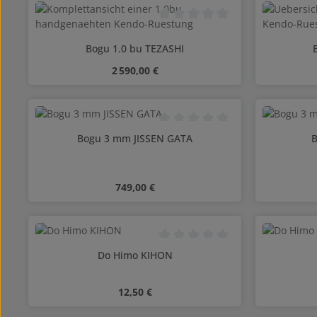
Note moyenne de 0 sur 5 étoiles
Bogu 1.0 bu TEZASHI
Prix régulier :
2 590,00 €
Note moyenne de 0 sur 5 étoiles
Bogu 3 mm JISSEN GATA
B
Prix régulier :
749,00 €
Note moyenne de 0 sur 5 étoiles
Do Himo KIHON
Prix régulier :
12,50 €