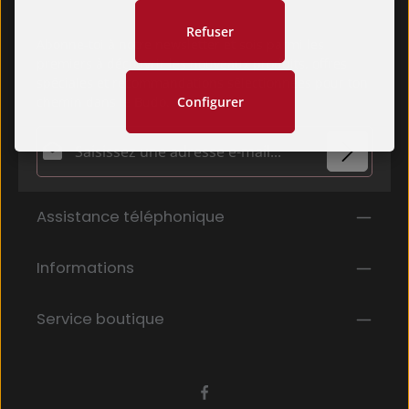
Refuser
Abonne-toi à notre newsletter et sois parmi les
premiers à découvrir les nouveaux produits, offres
spéciales et recommandations sélectionnées pour ton
Configurer
chemin dans le Budo.
Adresse e-mail*
Politique de confidentialité
Les champs marqués d'un astérisque (*) sont
Assistance téléphonique
En sélectionnant Continuer, vous confirmez que
obligatoires.
vous avez lu nos
informations sur la protection des données
et que
Informations
vous avez accepté nos
conditions générales
.
*
Service boutique