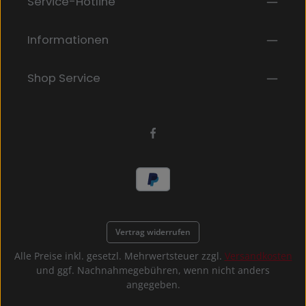
Service-Hotline
Ich habe die
Datenschutzbestimmungen
zur
Pflichtfelder.
Kenntnis genommen und die
AGB
gelesen und bin
mit ihnen einverstanden.
*
Informationen
Shop Service
Vertrag widerrufen
Alle Preise inkl. gesetzl. Mehrwertsteuer zzgl.
Versandkosten
und ggf. Nachnahmegebühren, wenn nicht anders
angegeben.