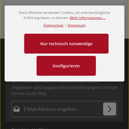
Diese Website verwendet Cookies, um eine bestmögliche
Erfahrung bieten zu können.
Mehr Informationen ...
Datenschutz
|
Impressum
Nur technisch notwendige
Konfigurieren
Abonniere unseren Newsletter und erfahre als einer
der Ersten von neuen Produkten, besonderen
Angeboten und ausgewählten Empfehlungen rund um
Deinen Budo-Weg.
E-Mail-Adresse*
Datenschutz
Die mit einem Stern (*) markierten Felder sind