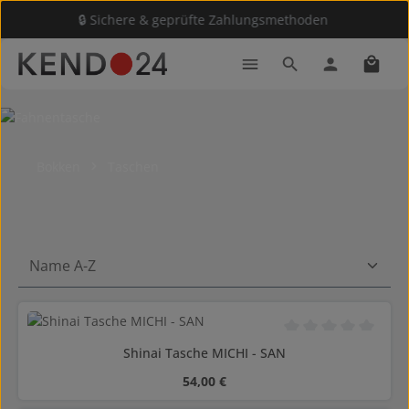
🔒 Sichere & geprüfte Zahlungsmethoden
Zum Hauptinhalt springen
Waren
Bokken
Taschen
Durchschnittliche B
Shinai Tasche MICHI - SAN
Regulärer Preis:
54,00 €