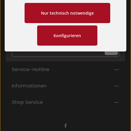
Nur technisch notwendige
Abonniere unseren Newsletter und erfahre als einer
der Ersten von neuen Produkten, besonderen
Angeboten und ausgewählten Empfehlungen rund um
Deinen Budo-Weg.
Konfigurieren
E-Mail-Adresse*
Datenschutz
Die mit einem Stern (*) markierten Felder sind
Service-Hotline
Ich habe die
Datenschutzbestimmungen
zur
Pflichtfelder.
Kenntnis genommen und die
AGB
gelesen und bin
mit ihnen einverstanden.
*
Informationen
Shop Service