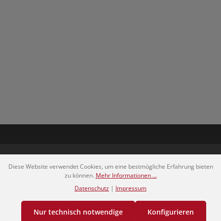
Diese Website verwendet Cookies, um eine bestmögliche Erfahrung bieten
zu können.
Mehr Informationen ...
Datenschutz
|
Impressum
er der Ersten von neuen Produkten, besonderen Angeboten und a
Nur technisch notwendige
Konfigurieren