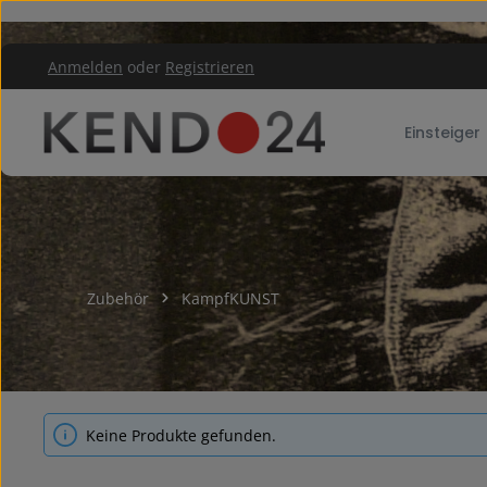
um Hauptinhalt springen
Zur Hauptnavigation springen
Anmelden
oder
Registrieren
Einsteiger
Zubehör
KampfKUNST
Keine Produkte gefunden.