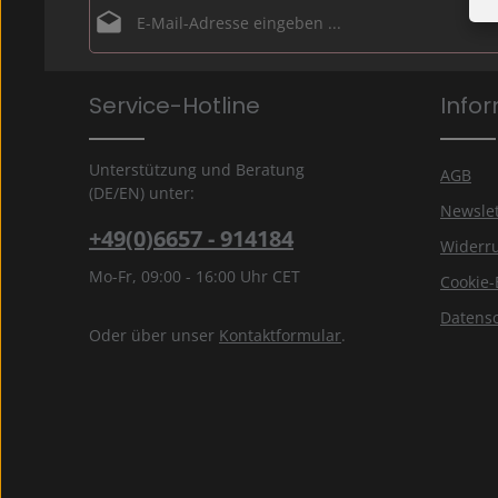
E-Mail-Adresse*
Datenschutz
Die mit einem Stern (*) markierten Felder sind Pflichtfe
Service-Hotline
Info
Ich habe die
Datenschutzbestimmungen
zur Kenntn
genommen und die
AGB
gelesen und bin mit ihnen
einverstanden.
*
Unterstützung und Beratung
AGB
(DE/EN) unter:
Newslet
+49(0)6657 - 914184
Widerru
Mo-Fr, 09:00 - 16:00 Uhr CET
Cookie-
Datens
Oder über unser
Kontaktformular
.