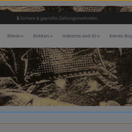
🔒 Sichere & geprüfte Zahlungsmethoden
Shinai
Bokken
Hakama und Gi
Kendo Bo