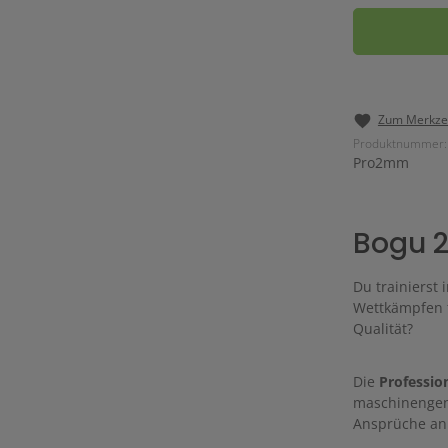
Zum Merkzet
Produktnummer:
Pro2mm
Bogu 
Du trainierst
Wettkämpfen t
Qualität?
Die
Professi
maschinengenä
Ansprüche an 