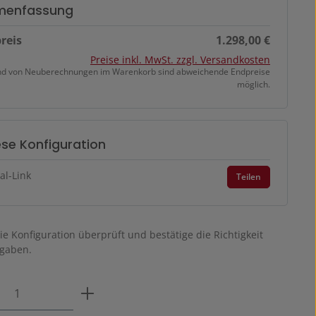
enfassung
reis
1.298,00 €
Preise inkl. MwSt. zzgl. Versandkosten
nd von Neuberechnungen im Warenkorb sind abweichende Endpreise
möglich.
iese Konfiguration
al-Link
Teilen
ie Konfiguration überprüft und bestätige die Richtigkeit
gaben.
Anzahl: Gib den gewünschten Wert ein o