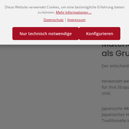
Diese Website verwendet Cookies, um eine bestmögliche Erfahrung bieten
zu können.
Mehr Informationen ...
Die enge Step
Datenschutz
|
Impressum
auch bei inte
dauerhaft ihre
Nur technisch notwendige
Konfigurieren
Materi
als Gr
Der entscheid
Verwendet wer
für ihre Stra
sind.
Japanische #
Japanisches H
Traditionelle