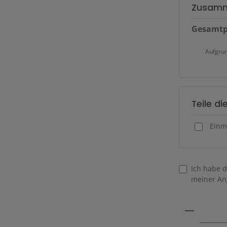
Zusamm
Gesamtp
Aufgru
Teile d
Einm
Ich habe d
meiner An
Produkt 