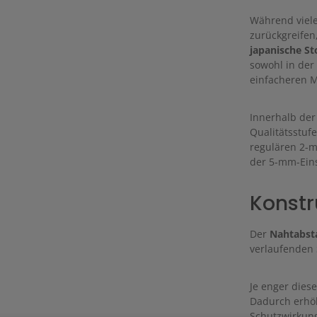
Während viele
zurückgreifen
japanische St
sowohl in der 
einfacheren M
Innerhalb der
Qualitätsstuf
regulären 2-
der 5-mm-Eins
Konstr
Der
Nahtabst
verlaufenden 
Je enger diese
Dadurch erhöht
Schutzwirkun