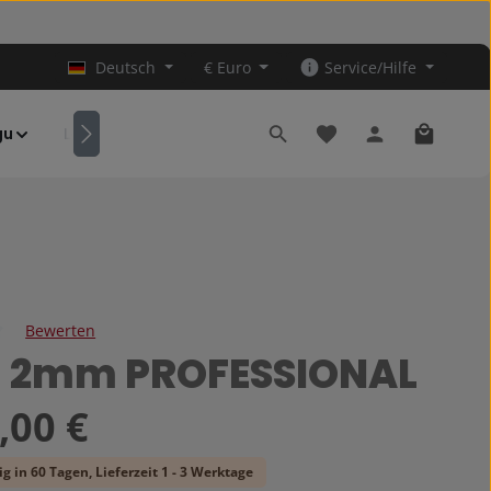
Deutsch
€
Euro
Service/Hilfe
Du hast 0 Produkte au
Warenkor
gu
Leder-Tsuba
Zubehör
Bewerten
iche Bewertung von 0 von 5 Sternen
 2mm PROFESSIONAL
s:
,00 €
g in 60 Tagen, Lieferzeit 1 - 3 Werktage