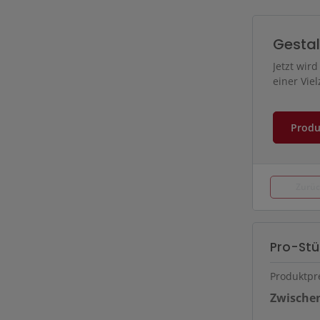
Gestal
Jetzt wir
einer Vie
Produ
Zurü
Pro-St
Produktpr
Zwisch