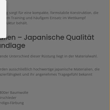
pung sorgt für eine kompakte, formstabile Konstruktion, die
nsivem Training und häufigem Einsatz im Wettkampf
 Struktur behält.
alien – Japanische Qualität
undlage
ende Unterschied dieser Rüstung liegt in der Materialwahl.
den ausschließlich hochwertige japanische Materialien, die
pazierfähigkeit und ihr angenehmes Tragegefühl bekannt
8800er Baumwolle
irschleder
 Indigo-Färbung