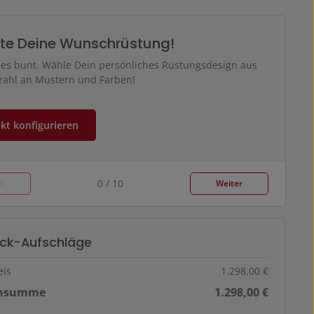
te Deine Wunschrüstung!
d es bunt. Wähle Dein persönliches Rüstungsdesign aus
lzahl an Mustern und Farben!
kt konfigurieren
0 / 10
ck
Weiter
ück-Aufschläge
eis
1.298,00 €
ensumme
1.298,00 €