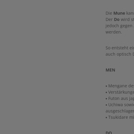
Die
Mune
kann
Der
Do
wird s
jedoch gegen 
werden.
So entsteht e
auch optisch D
MEN
▪ Mengane des
▪ Verstärkung
▪ Futon aus j
▪ Uchiwa sowi
ausgeschlage
▪ Tsukidare m
DO