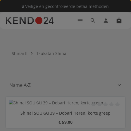
🔒 Veilige en gecontroleerde betaalmethoden
Ga naar de hoofdinhoud
Winke
Shinai II
Tsukatan Shinai
Gemiddelde waarderi
Shinai SOUKAI 39 – Dobari Heren, korte greep
Normale prijs:
€ 59,00