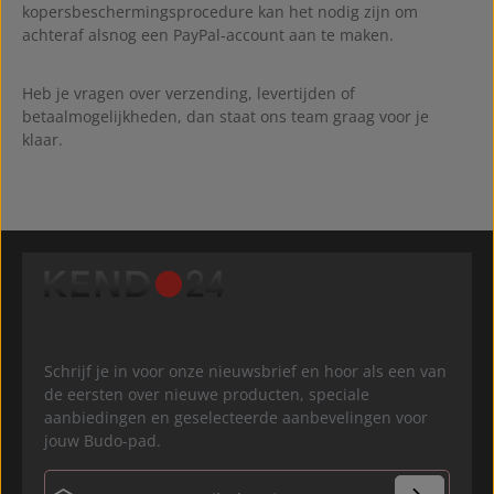
kopersbeschermingsprocedure kan het nodig zijn om
achteraf alsnog een PayPal-account aan te maken.
Heb je vragen over verzending, levertijden of
betaalmogelijkheden, dan staat ons team graag voor je
klaar.
Schrijf je in voor onze nieuwsbrief en hoor als een van
de eersten over nieuwe producten, speciale
aanbiedingen en geselecteerde aanbevelingen voor
jouw Budo-pad.
E-mailadres*