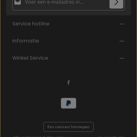
Privacy
Velden gemarkeerd met asterisks (*) zijn verplicht.
Service hotline
Door doorgaan te selecteren, bevestigt u dat u onze
gegevensbeschermingsinformatie
hebt gelezen en
onze
algemene voorwaarden
hebt geaccepteerd.
*
Informatie
Winkel Service
Een contract herroepen