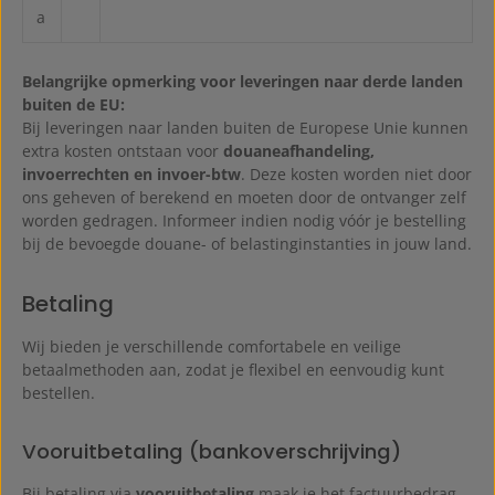
a
Belangrijke opmerking voor leveringen naar derde landen
buiten de EU:
Bij leveringen naar landen buiten de Europese Unie kunnen
extra kosten ontstaan voor
douaneafhandeling,
invoerrechten en invoer-btw
. Deze kosten worden niet door
ons geheven of berekend en moeten door de ontvanger zelf
worden gedragen. Informeer indien nodig vóór je bestelling
bij de bevoegde douane- of belastinginstanties in jouw land.
Betaling
Wij bieden je verschillende comfortabele en veilige
betaalmethoden aan, zodat je flexibel en eenvoudig kunt
bestellen.
Vooruitbetaling (bankoverschrijving)
Bij betaling via
vooruitbetaling
maak je het factuurbedrag