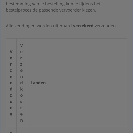
bestemming van je bestelling kun je tijdens het
bestelproces de passende vervoerder kiezen.
Alle zendingen worden uiteraard
verzekerd
verzonden.
V
V
e
e
r
r
z
z
e
e
n
n
d
Landen
d
k
z
o
o
s
n
t
e
e
n