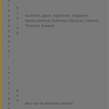
e
r
€
n
5
a
Australië, Japan, Argentinië, Singapore,
9
ti
Nieuw-Zeeland, Oekraïne, Filipijnen, Libanon,
,
o
Thailand, Koeweit
5
n
0
a
a
l
II
I
I
n
t
e
r
€
n
6
a
9
ti
Rest van de leverbare wereld
,
o