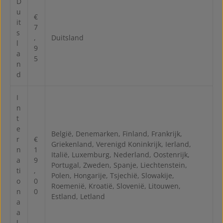
D
u
€
it
7
s
,
Duitsland
l
9
a
5
n
d
I
n
t
e
België, Denemarken, Finland, Frankrijk,
r
€
Griekenland, Verenigd Koninkrijk, Ierland,
n
1
Italië, Luxemburg, Nederland, Oostenrijk,
a
9
Portugal, Zweden, Spanje, Liechtenstein,
ti
,
Polen, Hongarije, Tsjechië, Slowakije,
o
0
Roemenië, Kroatië, Slovenië, Litouwen,
n
0
Estland, Letland
a
a
l