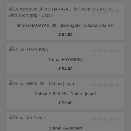
Gemiddelde waarderi
Shinai HANAYAGI 39 – Jissengata Tsukatan Dames
Normale prijs:
€ 54,00
Gemiddelde waarderi
Shinai HAYABUSA
Normale prijs:
€ 54,00
Gemiddelde waarderi
Shinai HIBIKI 38 – Dobari Jeugd
Normale prijs:
€ 50,00
Gemiddelde waarderi
Shinai KA Dobari