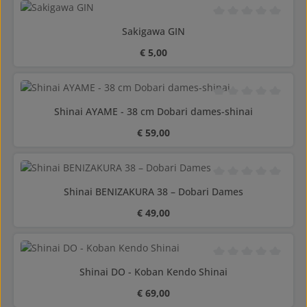
Gemiddelde waarderi
Sakigawa GIN
Normale prijs:
€ 5,00
Gemiddelde waarderi
Shinai AYAME - 38 cm Dobari dames-shinai
Normale prijs:
€ 59,00
Gemiddelde waarderi
Shinai BENIZAKURA 38 – Dobari Dames
Normale prijs:
€ 49,00
Gemiddelde waarderi
Shinai DO - Koban Kendo Shinai
Normale prijs:
€ 69,00