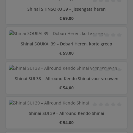
Gemiddelde waarderi
Shinai SHINSOKU 39 – Jissengata heren
Normale prijs:
€ 69,00
Gemiddelde waarderi
Shinai SOUKAI 39 – Dobari Heren, korte greep
Normale prijs:
€ 59,00
Gemiddelde waarderi
Shinai SUI 38 – Allround Kendo Shinai voor vrouwen
Normale prijs:
€ 54,00
Gemiddelde waarderi
Shinai SUI 39 – Allround Kendo Shinai
Normale prijs:
€ 54,00