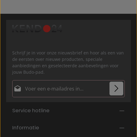
Schrijf je in voor onze nieuwsbrief en hoor als een van
de eersten over nieuwe producten, speciale
aanbiedingen en geselecteerde aanbevelingen voor
jouw Budo-pad.
E-mailadres*
Privacy
Velden gemarkeerd met asterisks (*) zijn verplicht.
Service hotline
Door doorgaan te selecteren, bevestigt u dat u onze
gegevensbeschermingsinformatie
hebt gelezen en
onze
algemene voorwaarden
hebt geaccepteerd.
*
Informatie