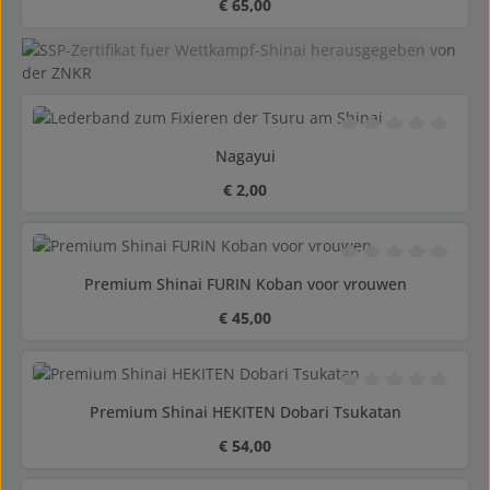
Normale prijs:
€ 65,00
verrekend in de winkelwagen...
Gemiddelde waarderi
Nagayui
Normale prijs:
€ 2,00
Gemiddelde waarderi
Premium Shinai FURIN Koban voor vrouwen
Normale prijs:
€ 45,00
Gemiddelde waarderi
Premium Shinai HEKITEN Dobari Tsukatan
Normale prijs:
€ 54,00