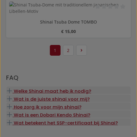
Gemiddelde waarderi
Shinai Tsuba Dome TOMBO
Normale prijs:
€ 15,00
1
2
Pagina
Pagina
FAQ
Welke Shinai maat heb ik nodig?
Wat is de juiste shinai voor mij?
Hoe zorg ik voor mijn shinai?
Wat is een Dobari Kendo Shinai?
Wat betekent het SSP-certificaat bij Shinai?