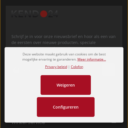
Schrijf je in voor onze nieuwsbrief en hoor als een van
de eersten over nieuwe producten, speciale
aanbiedingen en geselecteerde aanbevelingen voor
Deze website maakt gebruik van cookies om de best
jouw Budo-pad.
mogelijke ervaring te garanderen.
Meer informatie...
E-mailadres*
Privacy beleid
|
Colofon
Privacy
Weigeren
Velden gemarkeerd met asterisks (*) zijn verplicht.
Service hotline
Door doorgaan te selecteren, bevestigt u dat u onze
gegevensbeschermingsinformatie
hebt gelezen en
onze
algemene voorwaarden
hebt geaccepteerd.
*
Informatie
Configureren
Winkel Service