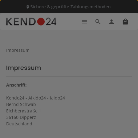
🔒 Sichere & geprüfte Zahlungsmethoden
Zum Hauptinhalt springen
Waren
Impressum
Impressum
Anschrift
:
Kendo24 - Aikido24 - Iaido24
Bernd Schwab
Eichbergstraße 1
36160 Dipperz
Deutschland