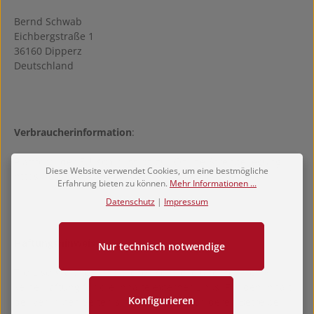
Bernd Schwab
Eichbergstraße 1
36160 Dipperz
Deutschland
Verbraucherinformation
:
Plattform der EU-Kommission zur Online-Streitbeilegung:
Diese Website verwendet Cookies, um eine bestmögliche
https://ec.europa.eu/odr
Erfahrung bieten zu können.
Mehr Informationen ...
Datenschutz
|
Impressum
Haftungshinweis
:
Nur technisch notwendige
Trotz sorgfältiger inhaltlicher Kontrolle übernehmen wir
keine Haftung für die Inhalte externer Links. Für den Inhalt
Konfigurieren
der verlinkten Seiten sind ausschließlich deren Betreiber