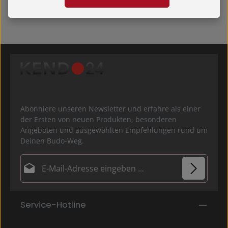
verantwortlich.
Abonniere unseren Newsletter und erfahre als einer
der Ersten von neuen Produkten, besonderen
Angeboten und ausgewählten Empfehlungen rund um
Deinen Budo-Weg.
E-Mail-Adresse*
Datenschutz
Die mit einem Stern (*) markierten Felder sind
Service-Hotline
Ich habe die
Datenschutzbestimmungen
zur
Pflichtfelder.
Kenntnis genommen und die
AGB
gelesen und bin