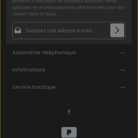
premiers à découvrir les nouveaux produits, offres
spéciales et recommandations sélectionnées pour ton
chemin dans le Budo.
Adresse e-mail*
Politique de confidentialité
Les champs marqués d'un astérisque (*) sont
Assistance téléphonique
En sélectionnant Continuer, vous confirmez que
obligatoires.
vous avez lu nos
informations sur la protection des données
et que
Informations
vous avez accepté nos
conditions générales
.
*
Service boutique