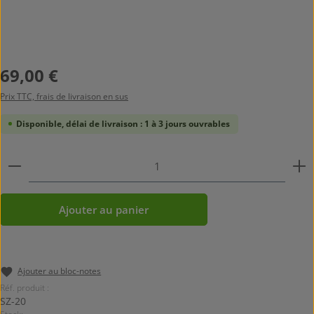
Prix régulier :
69,00 €
Prix TTC, frais de livraison en sus
Disponible, délai de livraison : 1 à 3 jours ouvrables
Quantité de produit : Entrez la quantité souhaitée ou
Ajouter au panier
Ajouter au bloc-notes
Réf. produit :
SZ-20