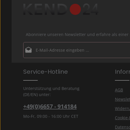
Abonniere unseren Newsletter und erfahre als ein
E-Mail-Adresse*
Datenschutz
Die mit einem Stern (*) markierten Felder sind Pflichtfe
Service-Hotline
Info
Ich habe die
Datenschutzbestimmungen
zur Kenntn
genommen und die
AGB
gelesen und bin mit ihnen
einverstanden.
*
Unterstützung und Beratung
AGB
(DE/EN) unter:
Newslet
+49(0)6657 - 914184
Widerru
Mo-Fr, 09:00 - 16:00 Uhr CET
Cookie-
Datens