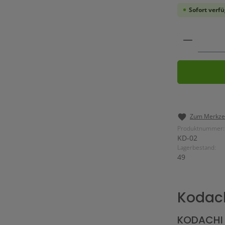
Sofort verfü
Produkt 
Zum Merkzet
Produktnummer:
KD-02
Lagerbestand:
49
Kodach
KODACHI 