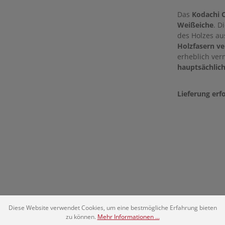
Das
Kodachi C
Weißeiche
. D
des Holzes aus
Holzfasern ve
erheblich verm
hauptsächlich
Lieferung erf
Diese Website verwendet Cookies, um eine bestmögliche Erfahrung bieten
zu können.
Mehr Informationen ...