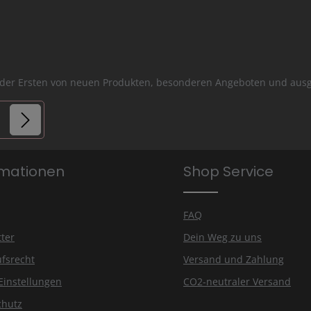
er der Ersten von neuen Produkten, besonderen Angeboten und a
lder.
rmationen
Shop Service
is
FAQ
ter
Dein Weg zu uns
fsrecht
Versand und Zahlung
Einstellungen
CO2-neutraler Versand
chutz