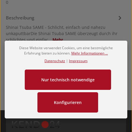
0
Beschreibung
Shinai Tsuba SAME - Schlicht, einfach und nahezu
unkaputtbarDie Shinai Tsuba SAME überzeugt durch ihr
schlichtes und einfac…
Mehr
Diese Website verwendet Cookies, um eine bestmögliche
Hersteller
Erfahrung bieten zu können.
Mehr Informationen ...
Bewertungen
Datenschutz
|
Impressum
Nur technisch notwendige
Konfigurieren