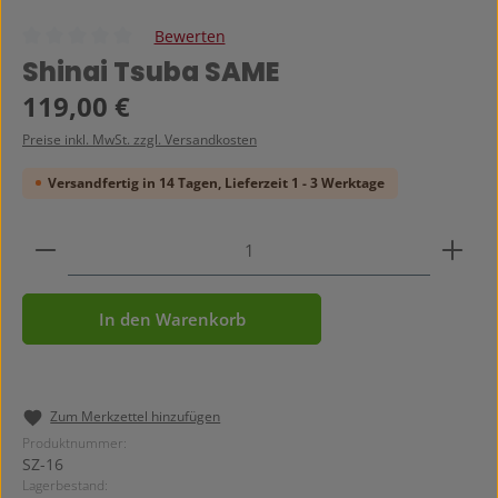
Bewerten
Durchschnittliche Bewertung von 0 von 5 Sternen
Shinai Tsuba SAME
Regulärer Preis:
119,00 €
Preise inkl. MwSt. zzgl. Versandkosten
Versandfertig in 14 Tagen, Lieferzeit 1 - 3 Werktage
Produkt Anzahl: Gib den gewünschten Wert ein ode
In den Warenkorb
Zum Merkzettel hinzufügen
Produktnummer:
SZ-16
Lagerbestand: