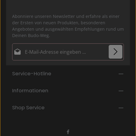
Abonniere unseren Newsletter und erfahre als einer
der Ersten von neuen Produkten, besonderen
Angeboten und ausgewählten Empfehlungen rund um
Deinen Budo-Weg.
E-Mail-Adresse*
Datenschutz
Die mit einem Stern (*) markierten Felder sind
Service-Hotline
Ich habe die
Datenschutzbestimmungen
zur
Pflichtfelder.
Kenntnis genommen und die
AGB
gelesen und bin
mit ihnen einverstanden.
*
Informationen
Shop Service