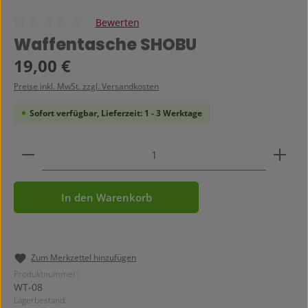
Bewerten
Durchschnittliche Bewertung von 0 von 5 Sternen
Waffentasche SHOBU
Regulärer Preis:
19,00 €
Preise inkl. MwSt. zzgl. Versandkosten
Sofort verfügbar, Lieferzeit: 1 - 3 Werktage
Produkt Anzahl: Gib den gewünschten Wert ein ode
In den Warenkorb
Zum Merkzettel hinzufügen
Produktnummer:
WT-08
Lagerbestand: