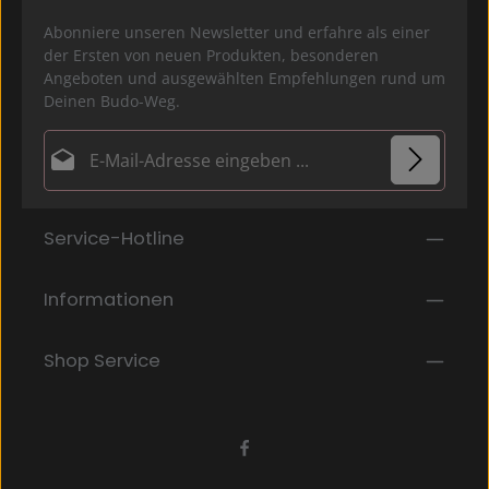
Abonniere unseren Newsletter und erfahre als einer
der Ersten von neuen Produkten, besonderen
Angeboten und ausgewählten Empfehlungen rund um
Deinen Budo-Weg.
E-Mail-Adresse*
Datenschutz
Die mit einem Stern (*) markierten Felder sind
Service-Hotline
Ich habe die
Datenschutzbestimmungen
zur
Pflichtfelder.
Kenntnis genommen und die
AGB
gelesen und bin
mit ihnen einverstanden.
*
Informationen
Shop Service