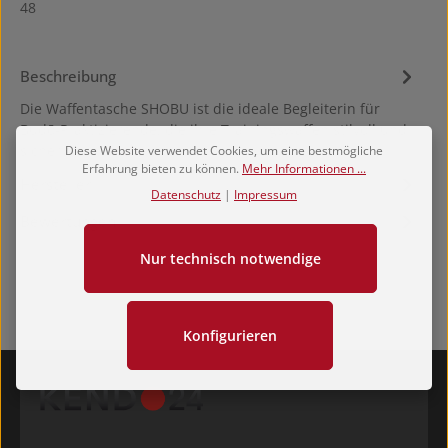
48
Beschreibung
Die Waffentasche SHOBU ist die ideale Begleiterin für
Budō-Praktizierende, die ihre Trainingswaffen stilvoll und
sicher tran…
Mehr
Diese Website verwendet Cookies, um eine bestmögliche
Erfahrung bieten zu können.
Mehr Informationen ...
Hersteller
Datenschutz
|
Impressum
Bewertungen
Nur technisch notwendige
Konfigurieren