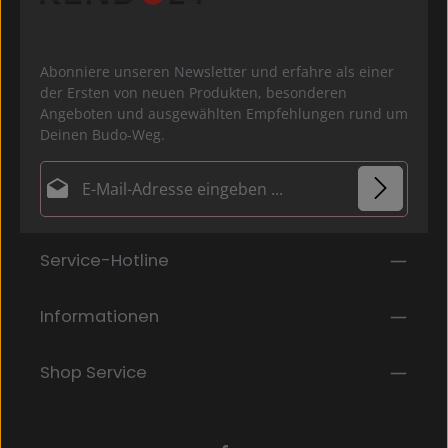
Abonniere unseren Newsletter und erfahre als einer
der Ersten von neuen Produkten, besonderen
Angeboten und ausgewählten Empfehlungen rund um
Deinen Budo-Weg.
E-Mail-Adresse*
Datenschutz
Die mit einem Stern (*) markierten Felder sind
Service-Hotline
Ich habe die
Datenschutzbestimmungen
zur
Pflichtfelder.
Kenntnis genommen und die
AGB
gelesen und bin
mit ihnen einverstanden.
*
Informationen
Shop Service