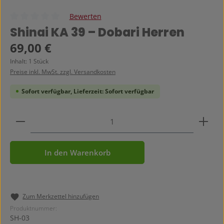
Bewerten
Durchschnittliche Bewertung von 0 von 5 Sternen
Shinai KA 39 – Dobari Herren
Regulärer Preis:
69,00 €
Inhalt:
1 Stück
Preise inkl. MwSt. zzgl. Versandkosten
Sofort verfügbar, Lieferzeit: Sofort verfügbar
Produkt Anzahl: Gib den gewünschten Wert ein ode
In den Warenkorb
Zum Merkzettel hinzufügen
Produktnummer:
SH-03