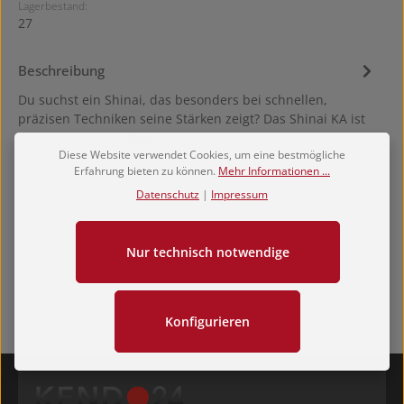
Lagerbestand:
27
Beschreibung
Du suchst ein Shinai, das besonders bei schnellen,
präzisen Techniken seine Stärken zeigt? Das Shinai KA ist
ein Dobari-Shin…
Mehr
Diese Website verwendet Cookies, um eine bestmögliche
Hersteller
Erfahrung bieten zu können.
Mehr Informationen ...
Datenschutz
|
Impressum
Bewertungen
Nur technisch notwendige
Konfigurieren