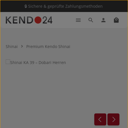
🔒 Sichere & geprüfte Zahlungsmethoden
Zum Hauptinhalt springen
Waren
Shinai
Premium Kendo Shinai
Bildergalerie überspringen