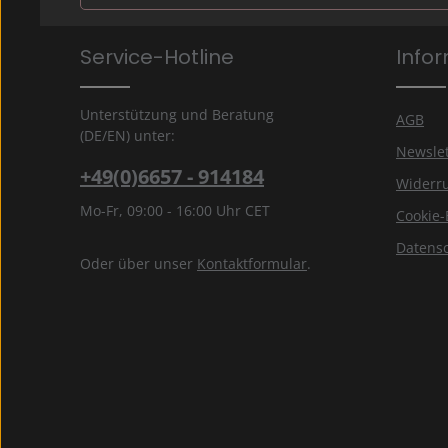
Datenschutz
Die mit einem Stern (*) markierten Felder sind Pflichtfe
Service-Hotline
Info
Ich habe die
Datenschutzbestimmungen
zur Kenntn
genommen und die
AGB
gelesen und bin mit ihnen
einverstanden.
*
Unterstützung und Beratung
AGB
(DE/EN) unter:
Newslet
+49(0)6657 - 914184
Widerru
Mo-Fr, 09:00 - 16:00 Uhr CET
Cookie-
Datens
Oder über unser
Kontaktformular
.