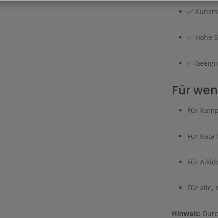
✅ Kunsts
✅ Hohe St
✅ Geeigne
Für wen
Für Kampf
Für Kata-
Für Aikid
Für alle,
Hinweis:
Durch