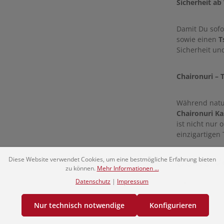
Sicherheit ab
Damit Du sofo
sowie einen
T
Sicherheit und
Chaironuri – T
Während natur
Chaironuri Ka
ist nicht nur 
einzigartigen 
Deine Vo
Diese Website verwendet Cookies, um eine bestmögliche Erfahrung bieten
zu können.
Mehr Informationen ...
Datenschutz
|
Impressum
✅ Bokken 
Nur technisch notwendige
Konfigurieren
✅ Mit bra