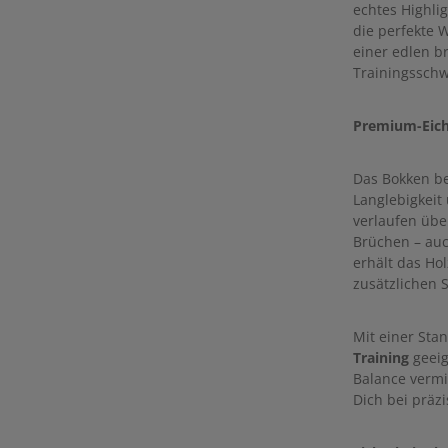
echtes Highlig
die perfekte 
einer edlen b
Trainingsschwe
Premium-Eich
Das Bokken bes
Langlebigkeit
verlaufen übe
Brüchen – auc
erhält das Ho
zusätzlichen 
Mit einer Sta
Training
geeig
Balance vermi
Dich bei präz