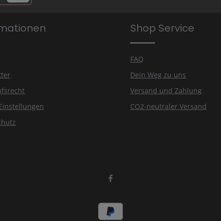
lder.
rmationen
Shop Service
is
FAQ
ter
Dein Weg zu uns
fsrecht
Versand und Zahlung
Einstellungen
CO2-neutraler Versand
chutz