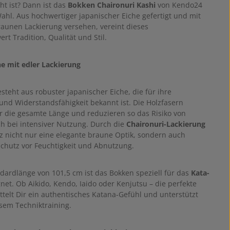
ht ist? Dann ist das
Bokken Chaironuri Kashi
von Kendo24
Wahl. Aus hochwertiger japanischer Eiche gefertigt und mit
raunen Lackierung versehen, vereint dieses
rt Tradition, Qualität und Stil.
e mit edler Lackierung
teht aus robuster japanischer Eiche, die für ihre
 und Widerstandsfähigkeit bekannt ist. Die Holzfasern
r die gesamte Länge und reduzieren so das Risiko von
h bei intensiver Nutzung. Durch die
Chaironuri-Lackierung
lz nicht nur eine elegante braune Optik, sondern auch
Schutz vor Feuchtigkeit und Abnutzung.
ndardlänge von 101,5 cm ist das Bokken speziell für das
Kata-
net. Ob Aikido, Kendo, Iaido oder Kenjutsu – die perfekte
ttelt Dir ein authentisches Katana-Gefühl und unterstützt
isem Techniktraining.