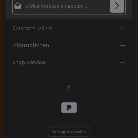
E-Mail-Adresse*
Datenschutz
Die mit einem Stern (*) markierten Felder sind
Service-Hotline
Ich habe die
Datenschutzbestimmungen
zur
Pflichtfelder.
Kenntnis genommen und die
AGB
gelesen und bin
mit ihnen einverstanden.
*
Informationen
Shop Service
Vertrag widerrufen