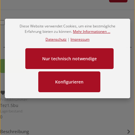
Ich habe die Konfiguration überprüft und bestätige die
Diese Website verwendet Cookies, um eine bestmögliche
Richtigkeit meiner Angaben.
Erfahrung bieten zu können.
Mehr Informationen ...
Datenschutz
|
Impressum
Produkt Anzahl: Gib den gewünschten Wert ein oder b
Nur technisch notwendige
In den Warenkorb
Konfigurieren
Zum Merkzettel hinzufügen
Produktnummer:
Tez1.5bu
Lagerbestand:
0
Beschreibung