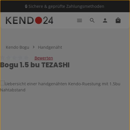
🔒 Sichere & geprüfte Zahlungsmethoden
Zum Hauptinhalt springen
Waren
Kendo Bogu
Handgenäht
Bewerten
Bogu 1.5 bu TEZASHI
Durchschnittliche Bewertung von 0 von 5 Sternen
Bildergalerie überspringen