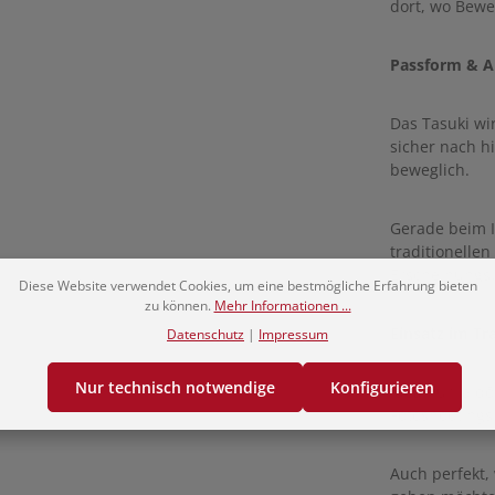
dort, wo Beweg
Passform & 
Das Tasuki wi
sicher nach h
beweglich.
Gerade beim I
traditionellen
Erscheinungsb
Diese Website verwendet Cookies, um eine bestmögliche Erfahrung bieten
zu können.
Mehr Informationen ...
Einsatz im Tra
Datenschutz
|
Impressum
Nur technisch notwendige
Konfigurieren
Ideal für Iai
Fotoshootings
Auch perfekt,