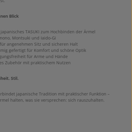
st.
inen Blick
s japanisches TASUKI zum Hochbinden der Ärmel
imono, Montsuki und Iaido-Gi
ür angenehmen Sitz und sicheren Halt
mig gefertigt für Komfort und schöne Optik
ungsfreiheit für Arme und Hände
les Zubehör mit praktischem Nutzen
heit. Stil.
rbindet japanische Tradition mit praktischer Funktion –
rmel halten, was sie versprechen: sich rauszuhalten.