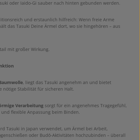
uki oder Iaido-Gi sauber nach hinten gebunden werden.
ditionsreich und erstaunlich hilfreich: Wenn freie Arme
hält das Tasuki Deine Ärmel dort, wo sie hingehören – aus
tail mit großer Wirkung.
nktion
Baumwolle
, liegt das Tasuki angenehm an und bietet
e nötige Stabilität für sicheren Halt.
örmige Verarbeitung
sorgt für ein angenehmes Tragegefühl,
 und flexible Anpassung beim Binden.
ird Tasuki in Japan verwendet, um Ärmel bei Arbeit,
genschießen oder Budō-Aktivitäten hochzubinden – überall