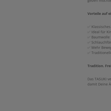
geben möchte
Vorteile auf e
✅ Klassische
✅ Ideal für K
✅ Baumwolle f
✅ Schlauchför
✅ Mehr Beweg
✅ Traditionel
Tradition. Frei
Das TASUKI ve
damit Deine Ä