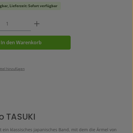
gbar, Lieferzeit: Sofort verfügbar
Anzahl: Gib den gewünschten Wert ein o
In den Warenkorb
tel hinzufügen
o TASUKI
t ein klassisches japanisches Band, mit dem die Ärmel von