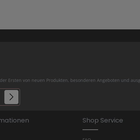
er der Ersten von neuen Produkten, besonderen Angeboten und a
lder.
rmationen
Shop Service
is
FAQ