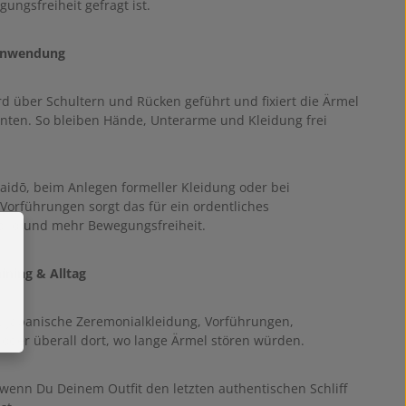
ungsfreiheit gefragt ist.
Anwendung
rd über Schultern und Rücken geführt und fixiert die Ärmel
inten. So bleiben Hände, Unterarme und Kleidung frei
aidō, beim Anlegen formeller Kleidung oder bei
 Vorführungen sorgt das für ein ordentliches
ild und mehr Bewegungsfreiheit.
ining & Alltag
dō, japanische Zeremonialkleidung, Vorführungen,
 oder überall dort, wo lange Ärmel stören würden.
 wenn Du Deinem Outfit den letzten authentischen Schliff