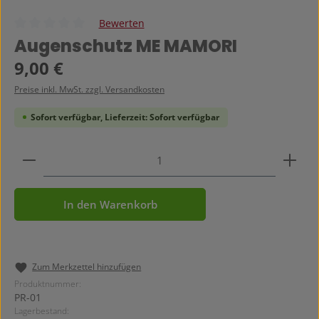
Bewerten
Durchschnittliche Bewertung von 0 von 5 Sternen
Augenschutz ME MAMORI
Regulärer Preis:
9,00 €
Preise inkl. MwSt. zzgl. Versandkosten
Sofort verfügbar, Lieferzeit: Sofort verfügbar
Produkt Anzahl: Gib den gewünschten Wert ein ode
In den Warenkorb
Zum Merkzettel hinzufügen
Produktnummer:
PR-01
Lagerbestand: