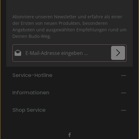
Abonniere unseren Newsletter und erfahre als einer
der Ersten von neuen Produkten, besonderen
Angeboten und ausgewählten Empfehlungen rund um
Deinen Budo-Weg.
E-Mail-Adresse*
Datenschutz
Die mit einem Stern (*) markierten Felder sind
Service-Hotline
Ich habe die
Datenschutzbestimmungen
zur
Pflichtfelder.
Kenntnis genommen und die
AGB
gelesen und bin
mit ihnen einverstanden.
*
Informationen
Shop Service