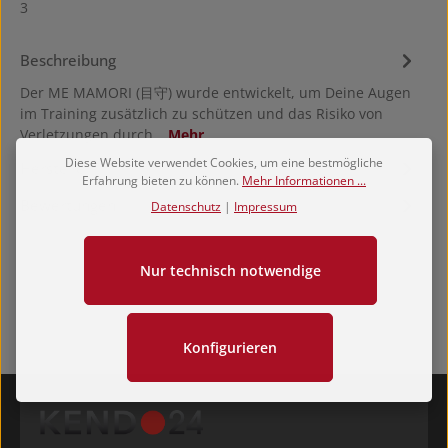
3
Beschreibung
Der ME MAMORI (目守) wurde entwickelt, um Deine Augen
im Training zusätzlich zu schützen und das Risiko von
Verletzungen durch…
Mehr
Diese Website verwendet Cookies, um eine bestmögliche
Hersteller
Erfahrung bieten zu können.
Mehr Informationen ...
Bewertungen
Datenschutz
|
Impressum
Nur technisch notwendige
Konfigurieren