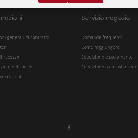
mazioni
Servizio negozio
oni generali di contratto
Domande frequenti
ter
Come raggiungerci
di recesso
Spedizione e pagamento
zioni dei cookie
Spedizione a emissioni zer
one dei dati