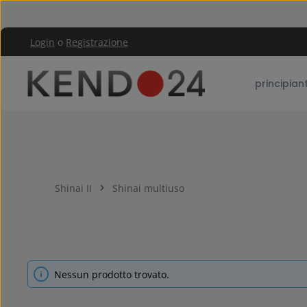
assa al contenuto principale
Passa alla navigazione principale
Login
o
Registrazione
principiant
Shinai II
Shinai multiuso
Nessun prodotto trovato.