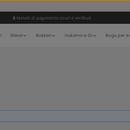
🔒 Metodi di pagamento sicuri e verificati
i
Shinai
Bokken
Hakama e Gi
Bogu per k