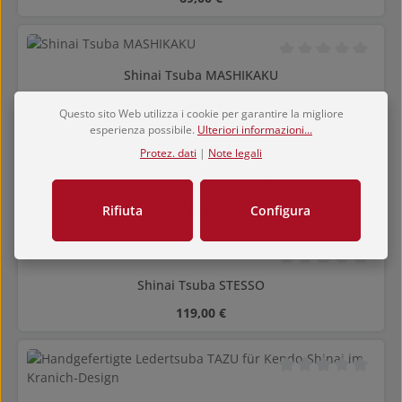
Valutazione media di
Shinai Tsuba MASHIKAKU
Prezzo normale:
69,00 €
Questo sito Web utilizza i cookie per garantire la migliore
esperienza possibile.
Ulteriori informazioni...
Protez. dati
|
Note legali
Valutazione media di
Shinai Tsuba PRENDERE
Prezzo normale:
79,00 €
Rifiuta
Configura
Valutazione media di
Shinai Tsuba STESSO
Prezzo normale:
119,00 €
Valutazione media di