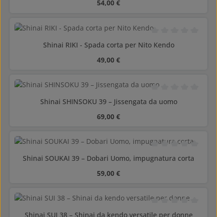
Prezzo normale:
54,00 €
Valutazione media di
Shinai RIKI - Spada corta per Nito Kendo
Prezzo normale:
49,00 €
Valutazione media di
Shinai SHINSOKU 39 – Jissengata da uomo
Prezzo normale:
69,00 €
Valutazione media di
Shinai SOUKAI 39 – Dobari Uomo, impugnatura corta
Prezzo normale:
59,00 €
Valutazione media di
Shinai SUI 38 – Shinai da kendo versatile per donne