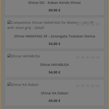
Valutazione media di
Shinai DO - Koban Kendo Shinai
Prezzo normale:
69,00 €
Valutazione media di
Shinai HANAYAGI 39 – Jissengata Tsukatan Donna
Prezzo normale:
54,00 €
Valutazione media di
Shinai HAYABUSA
Prezzo normale:
54,00 €
Valutazione media di
Shinai KA Dobari
Prezzo normale:
69,00 €