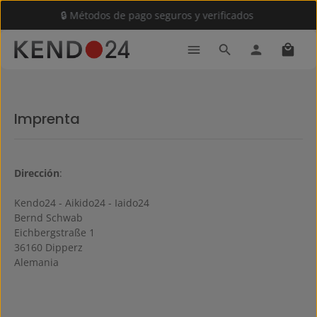
🔒 Métodos de pago seguros y verificados
Saltar al contenido principal
El car
Imprenta
Dirección
:
Kendo24 - Aikido24 - Iaido24
Bernd Schwab
Eichbergstraße 1
36160 Dipperz
Alemania