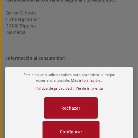
Bernd Schwab
Eichbergstraße 1
36160 Dipperz
Alemania
Información al consumidor
:
Plataforma de la Comisión de la UE para la resolución de
Este sitio web utiliza cookies para garantizar la mejor
controversias en línea: https://ec.europa.eu/odr
experiencia posible.
Más información...
Política de privacidad
|
Pie de imprenta
Descargo de responsabilidad
:
Rechazar
A pesar del cuidadoso control de los contenidos, no
asumimos ninguna responsabilidad por los contenidos de
los enlaces externos. Los operadores de las páginas
Configurar
enlazadas son los únicos responsables del contenido de sus