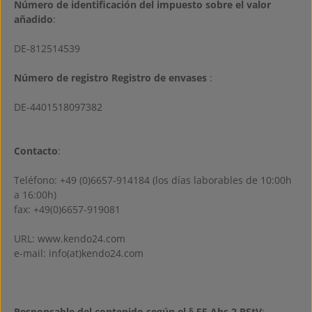
Número de identificación del impuesto sobre el valor
añadido
:
DE-812514539
Número de registro Registro de envases
:
DE-4401518097382
Contacto
:
Teléfono: +49 (0)6657-914184 (los días laborables de 10:00h
a 16:00h)
fax: +49(0)6657-919081
URL: www.kendo24.com
e-mail: info(at)kendo24.com
Responsable del contenido según el § 55 Abs 2 RStV
: