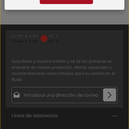
páginas.
Suscríbete a nuestro boletín y sé de los primeros en
enterarte de nuevos productos, ofertas especiales y
recomendaciones seleccionadas para tu camino en el
Budo.
Dirección de correo electrónico*
Política de privacidad
Los campos marcados con un asterisco (*) son
Línea de asistencia
Al seleccionar continuar, confirmas que has leído
obligatorios.
nuestra
información de protección de datos
y que
has aceptado nuestros