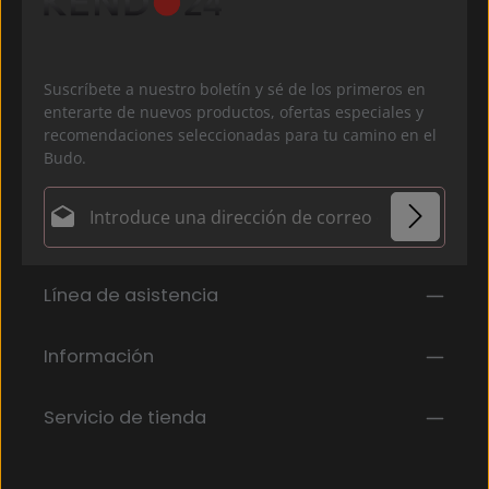
Suscríbete a nuestro boletín y sé de los primeros en
enterarte de nuevos productos, ofertas especiales y
recomendaciones seleccionadas para tu camino en el
Budo.
Dirección de correo electrónico*
Política de privacidad
Los campos marcados con un asterisco (*) son
Línea de asistencia
Al seleccionar continuar, confirmas que has leído
obligatorios.
nuestra
información de protección de datos
y que
has aceptado nuestros
Información
términos y condiciones generales
.
*
Servicio de tienda