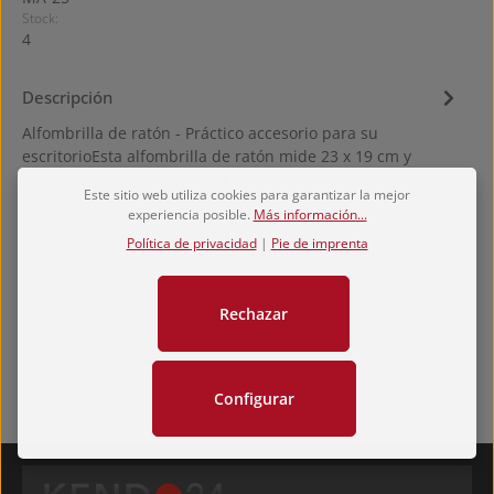
Stock:
4
Descripción
Alfombrilla de ratón - Práctico accesorio para su
escritorioEsta alfombrilla de ratón mide 23 x 19 cm y
presenta una impresi…
Más
Este sitio web utiliza cookies para garantizar la mejor
experiencia posible.
Más información...
Hersteller
Política de privacidad
|
Pie de imprenta
Valoraciones
Rechazar
Configurar