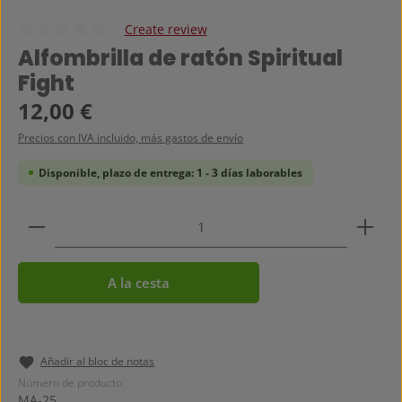
Create review
Calificación promedio de 0 de 5 estrellas
Alfombrilla de ratón Spiritual
Fight
Precio normal:
12,00 €
Precios con IVA incluido, más gastos de envío
Disponible, plazo de entrega: 1 - 3 días laborables
Cantidad del producto: introduce la cantidad dese
A la cesta
Añadir al bloc de notas
Número de producto:
MA-25