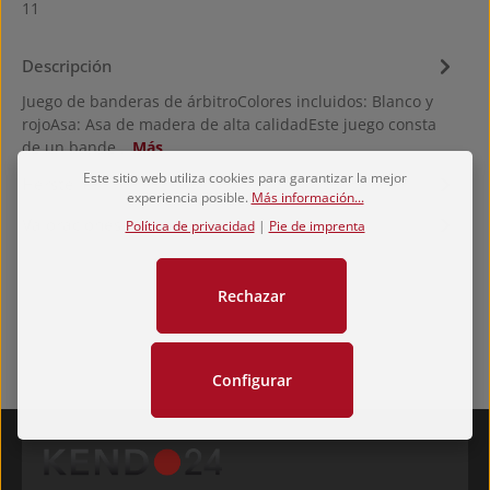
11
Descripción
Juego de banderas de árbitroColores incluidos: Blanco y
rojoAsa: Asa de madera de alta calidadEste juego consta
de un bande…
Más
Este sitio web utiliza cookies para garantizar la mejor
Hersteller
experiencia posible.
Más información...
Valoraciones
Política de privacidad
|
Pie de imprenta
Rechazar
Configurar