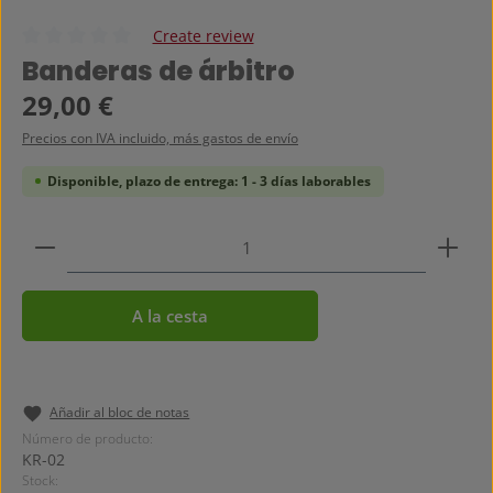
Create review
Calificación promedio de 0 de 5 estrellas
Banderas de árbitro
Precio normal:
29,00 €
Precios con IVA incluido, más gastos de envío
Disponible, plazo de entrega: 1 - 3 días laborables
Cantidad del producto: introduce la cantidad dese
A la cesta
Añadir al bloc de notas
Número de producto:
KR-02
Stock: