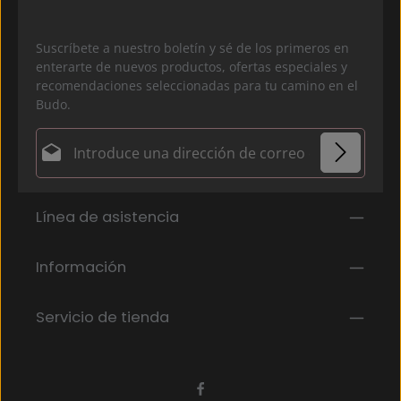
Suscríbete a nuestro boletín y sé de los primeros en
enterarte de nuevos productos, ofertas especiales y
recomendaciones seleccionadas para tu camino en el
Budo.
Dirección de correo electrónico*
Política de privacidad
Los campos marcados con un asterisco (*) son
Línea de asistencia
Al seleccionar continuar, confirmas que has leído
obligatorios.
nuestra
información de protección de datos
y que
has aceptado nuestros
Información
términos y condiciones generales
.
*
Servicio de tienda