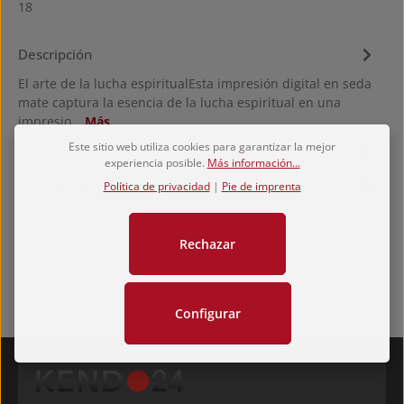
18
Descripción
El arte de la lucha espiritualEsta impresión digital en seda
mate captura la esencia de la lucha espiritual en una
impresio…
Más
Este sitio web utiliza cookies para garantizar la mejor
Hersteller
experiencia posible.
Más información...
Valoraciones
Política de privacidad
|
Pie de imprenta
Rechazar
Configurar