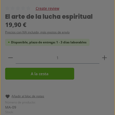
Create review
Calificación promedio de 0 de 5 estrellas
El arte de la lucha espiritual
Precio normal:
19,90 €
Precios con IVA incluido, más gastos de envío
Disponible, plazo de entrega: 1 - 3 días laborables
Cantidad del producto: introduce la cantidad dese
A la cesta
Añadir al bloc de notas
Número de producto:
MA-09
Stock: