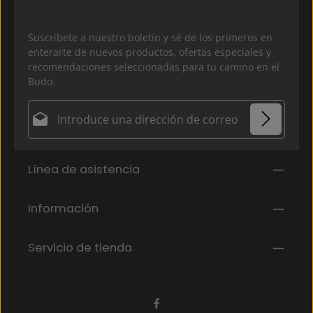
Suscríbete a nuestro boletín y sé de los primeros en
enterarte de nuevos productos, ofertas especiales y
recomendaciones seleccionadas para tu camino en el
Budo.
Dirección de correo electrónico*
Política de privacidad
Los campos marcados con un asterisco (*) son
Línea de asistencia
Al seleccionar continuar, confirmas que has leído
obligatorios.
nuestra
información de protección de datos
y que
has aceptado nuestros
Información
términos y condiciones generales
.
*
Servicio de tienda