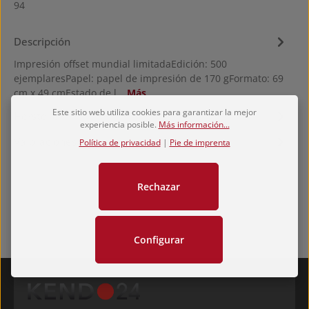
94
Descripción
Impresión offset mundial limitadaEdición: 500
ejemplaresPapel: papel de impresión de 170 gFormato: 69
cm x 49 cmEstado de l…
Más
Este sitio web utiliza cookies para garantizar la mejor
Hersteller
experiencia posible.
Más información...
Valoraciones
Política de privacidad
|
Pie de imprenta
Rechazar
Configurar