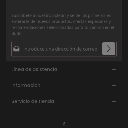
Suscríbete a nuestro boletín y sé de los primeros en
enterarte de nuevos productos, ofertas especiales y
recomendaciones seleccionadas para tu camino en el
Budo.
Dirección de correo electrónico*
Política de privacidad
Los campos marcados con un asterisco (*) son
Línea de asistencia
Al seleccionar continuar, confirmas que has leído
obligatorios.
nuestra
información de protección de datos
y que
has aceptado nuestros
Información
términos y condiciones generales
.
*
Servicio de tienda