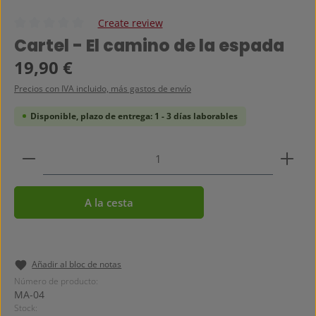
Create review
Calificación promedio de 0 de 5 estrellas
Cartel - El camino de la espada
Precio normal:
19,90 €
Precios con IVA incluido, más gastos de envío
Disponible, plazo de entrega: 1 - 3 días laborables
Cantidad del producto: introduce la cantidad dese
A la cesta
Añadir al bloc de notas
Número de producto:
MA-04
Stock: