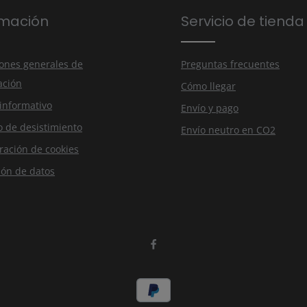
ios.
rmación
Servicio de tienda
nuestra
tado
ones generales de
Preguntas frecuentes
ación
Cómo llegar
 informativo
Envío y pago
 de desistimiento
Envío neutro en CO2
ración de cookies
ión de datos