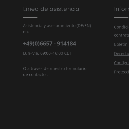
Política de privacidad
Los campos marcados con un asterisco (*) son obligator
Línea de asistencia
Info
Al seleccionar continuar, confirmas que has leído 
información de protección de datos
y que has acep
nuestros
términos y condiciones generales
.
*
Asistencia y asesoramiento (DE/EN)
Condici
en:
contrat
+49(0)6657 - 914184
Boletín
Lun–Vie, 09:00–16:00 CET
Derecho
Configu
O a través de nuestro formulario
Protecc
de contacto
.