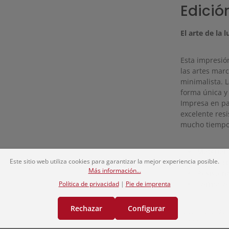
Edició
El arte de la 
Esta impresió
las artes marc
minimalista. L
forma única y
Impresa en pa
excelente resi
mucho tiempo
Material:
Este sitio web utiliza cookies para garantizar la mejor experiencia posible.
Superfici
Más información...
Resistenci
Formato
Política de privacidad
|
Pie de imprenta
Rechazar
Configurar
Ideal para qui
lucha.