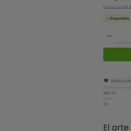
Precios con IVA i
Disponible, 
Cantidad
Añadir al bl
Número de produ
MA-10
Stock:
19
El arte