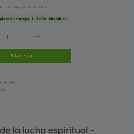
ncluido, más gastos de envío
plazo de entrega: 1 - 3 días laborables
 del producto: introduce la cantidad de
A la cesta
oc de notas
cto:
 de la lucha espiritual -