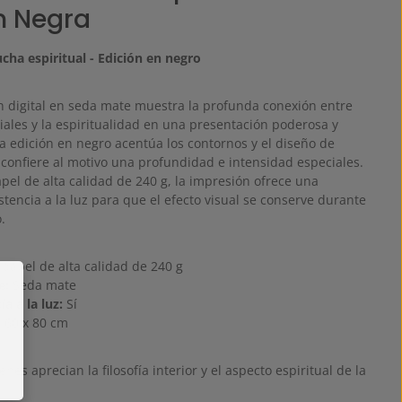
n Negra
lucha espiritual - Edición en negro
n digital en seda mate muestra la profunda conexión entre
iales y la espiritualidad en una presentación poderosa y
a edición en negro acentúa los contornos y el diseño de
 confiere al motivo una profundidad e intensidad especiales.
pel de alta calidad de 240 g, la impresión ofrece una
stencia a la luz para que el efecto visual se conserve durante
.
papel de alta calidad de 240 g
e:
Seda mate
a a la luz:
Sí
:
60 x 80 cm
enes aprecian la filosofía interior y el aspecto espiritual de la